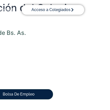
ión del Colegio
Contacto
Acceso a Colegiados
de Bs. As.
Bolsa De Empleo