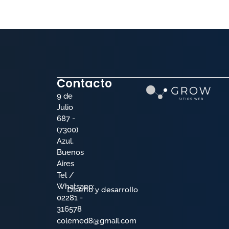
Contacto
9 de
Julio
687 -
(7300)
Azul,
Buenos
Aires
Tel /
Whatsapp:
Diseño y desarrollo
02281 -
316578
colemed8@gmail.com