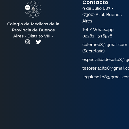
Contacto
9 de Julio 687 -
(7300) Azul, Buenos
Aires
Colegio de Médicos de la
Tel / Whatsapp:
Provincia de Buenos
02281 - 316578
Aires - Distrito VIII -
colemed8@gmail.com
(Secretaría)
especialidadesdito8@g
tesoreriadito8@gmail.
legalesdito8@gmail.co