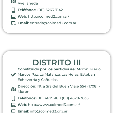
Avellaneda
Teléfonos:
(011) 5263-7142
Web
: http://colmed2.com.ar/
Email
: entrada@colmed2.com.ar
DISTRITO III
Constituido por los partidos de:
Morón, Merlo,
Marcos Paz, La Matanza, Las Heras, Esteban
Echeverría y Cañuelas.
Dirección:
Ntra Sra del Buen Viaje 554 (1708) -
Morón
Teléfonos:
(011) 4629-1611 (011) 4628-3035
Web
: http://www.colmed3.com.ar/
Email
: info@colmed3.org.ar