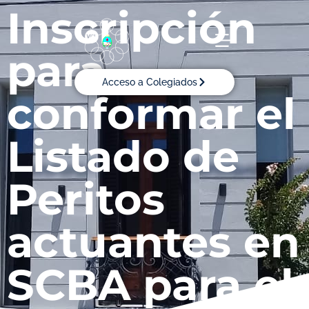
Inscripción
para
Acceso a Colegiados
conformar el
Listado de
Peritos
actuantes en
SCBA para el