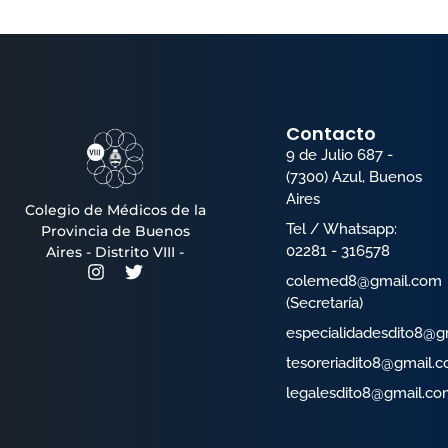
Contacto
9 de Julio 687 -
(7300) Azul, Buenos
Aires
Colegio de Médicos de la
Tel / Whatsapp:
Provincia de Buenos
02281 - 316578
Aires - Distrito VIII -
colemed8@gmail.com
(Secretaría)
especialidadesdito8@g
tesoreriadito8@gmail.
legalesdito8@gmail.co